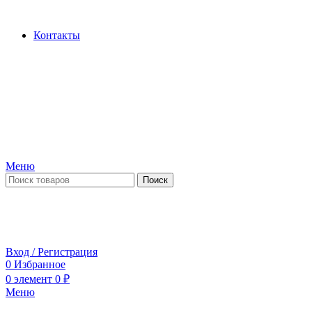
Производство и продажа гидроцилиндров...
Контакты
Меню
Поиск
ПН-ПТ 09:00-17:00
СБ-ВС выходной
Вход / Регистрация
0
Избранное
0
элемент
0
₽
Меню