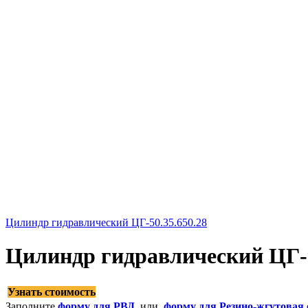
Цилиндр гидравлический ЦГ-50.35.650.28
Цилиндр гидравлический ЦГ-9
Узнать стоимость
Заполните
форму для РВД
, или
форму для Резино-жгутовая 