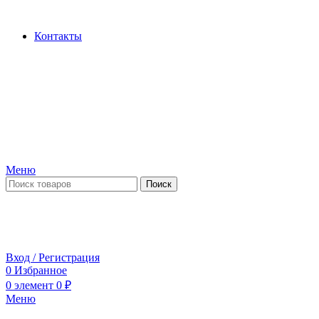
Производство и продажа гидроцилиндров...
Контакты
Меню
Поиск
ПН-ПТ 09:00-17:00
СБ-ВС выходной
Вход / Регистрация
0
Избранное
0
элемент
0
₽
Меню