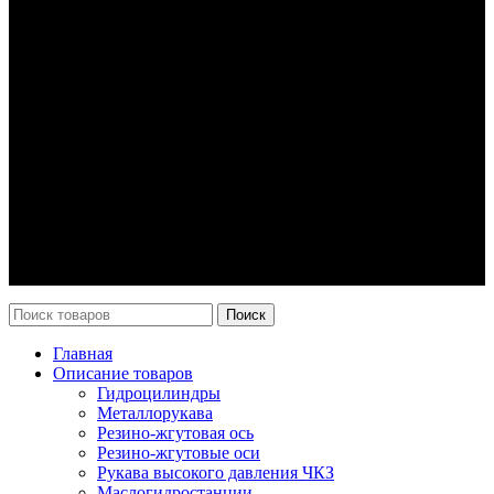
Гидроцилиндры
Рукава высокого давления
Торсионная подвеска
Металлорукава
О компании
О нас
Контакты
Оплата и доставка
Возврат
Каталог
Новости
Поиск
Главная
Описание товаров
Гидроцилиндры
Металлорукава
Резино-жгутовая ось
Резино-жгутовые оси
Рукава высокого давления ЧКЗ
Маслогидростанции