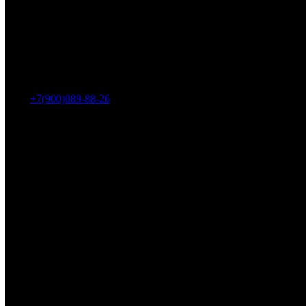
Адрес: г. Челябинск, пр-т Ленина, дом 2, офис 221
Тел.:
+7(900)089-88-26
ООО «НИИ АТТ»
Наши продукты и услуги
Гидроцилиндры
Рукава высокого давления
Торсионная подвеска
Металлорукава
О компании
О нас
Контакты
Оплата и доставка
Возврат
Каталог