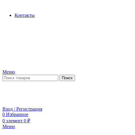
Производство и продажа гидроцилиндров...
Контакты
Меню
Поиск
ПН-ПТ 09:00-17:00
СБ-ВС выходной
Вход / Регистрация
0
Избранное
0
элемент
0
₽
Меню